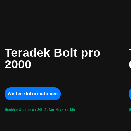
Teradek Bolt pro
2000
Weitere Informationen
Usables-Studios ab 24h.
Außer Haus ab 48h.
U