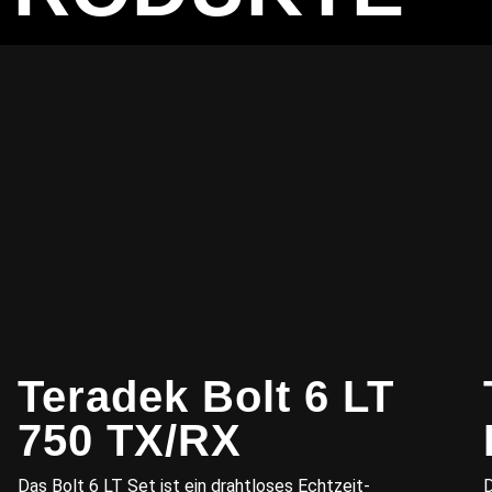
Teradek Bolt 6 LT
750 TX/RX
Das Bolt 6 LT Set ist ein drahtloses Echtzeit-
D