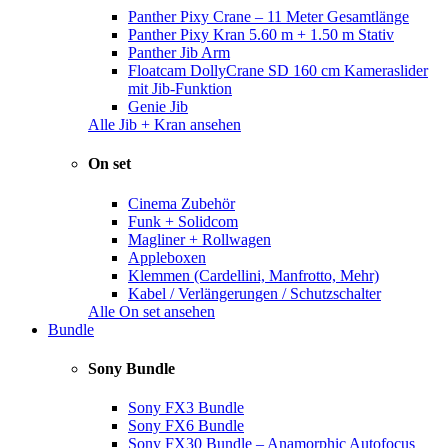
Panther Pixy Crane – 11 Meter Gesamtlänge
Panther Pixy Kran 5.60 m + 1.50 m Stativ
Panther Jib Arm
Floatcam DollyCrane SD 160 cm Kameraslider
mit Jib-Funktion
Genie Jib
Alle Jib + Kran ansehen
On set
Cinema Zubehör
Funk + Solidcom
Magliner + Rollwagen
Appleboxen
Klemmen (Cardellini, Manfrotto, Mehr)
Kabel / Verlängerungen / Schutzschalter
Alle On set ansehen
Bundle
Sony Bundle
Sony FX3 Bundle
Sony FX6 Bundle
Sony FX30 Bundle – Anamorphic Autofocus