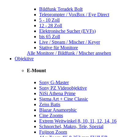
Bildfunk Teradek Bolt
Teleprompter / VoxBox / Eye Direct
5 - 10 Zoll
12 - 28 Zoll
Elektronische Sucher (EVFs)
bis 65 Zoll
Live / Stream / Mischer / Keyer
Stative für Monitore
Alle Monitore / Bildfunk / Mischer ansehen
Objektive
E-Mount
Sony G-Master
Sony PZ Videoobjektive
NiSi Athena Prime
Sigma Art + Cine Classic
Zeiss Batis
Blazar Anamorphic
Cine Zooms
Extrem Weitwinkel 8, 10, 11, 12, 14, 16
Schnorchel, Makro, Tele, Spezial
Fujinon Zoom