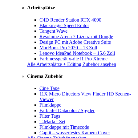
Arbeitsplätze
C4D Render Station RTX 4090
Blackmagic Speed Editor
Tangent Wave
Resolume Arena 7 Lizenz mit Dongle
Design PC mit Adobe Creative Suite
MacBook Pro 2020 – 13 Zoll
Lenovo IdeaPad Notebook – 15,6 Zoll
Farbmessgerät x-rite i1 Pro Xtreme
Alle Arbeitsplätze + Editing Zubehör ansehen
Cinema Zubehör
Cine Tape
11X Micro Directors View Finder HD Szenen-
Viewer
Filmklappe
Farbtafel Datacolor / Spyder
Filter Tags
T-Marker Set
Filmklappe mit Timecode
Cap it – wasserfestes Kamera Cover