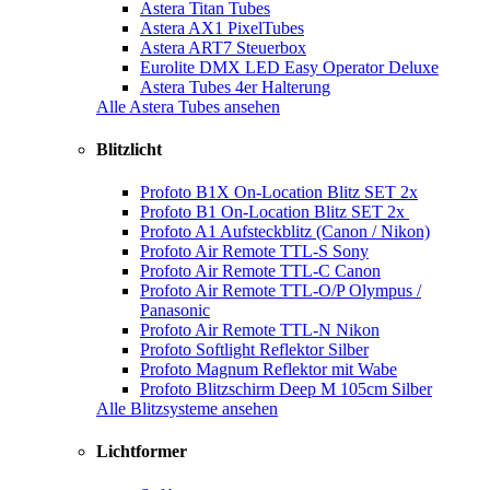
Astera Titan Tubes
Astera AX1 PixelTubes
Astera ART7 Steuerbox
Eurolite DMX LED Easy Operator Deluxe
Astera Tubes 4er Halterung
Alle Astera Tubes ansehen
Blitzlicht
Profoto B1X On-Location Blitz SET 2x
Profoto B1 On-Location Blitz SET 2x
Profoto A1 Aufsteckblitz (Canon / Nikon)
Profoto Air Remote TTL-S Sony
Profoto Air Remote TTL-C Canon
Profoto Air Remote TTL-O/P Olympus /
Panasonic
Profoto Air Remote TTL-N Nikon
Profoto Softlight Reflektor Silber
Profoto Magnum Reflektor mit Wabe
Profoto Blitzschirm Deep M 105cm Silber
Alle Blitzsysteme ansehen
Lichtformer