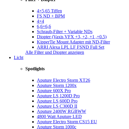
4×5,65 Tiffen
FS ND + BPM
4×4
6,6×6,6
Schraub-Filter + Variable NDs
Diopter (Vaxis VFX +3, +2, +1 ,+0.5)
KipperTie Mount Adapter mit ND-Filter
ARRI Alexa LPL LF FSND Full Set
Alle Filter und Diopter anzeigen
Licht
Spotlights
Aputure Electro Storm XT26
Aputure Storm 1200x
Aputure 600X Pro
Aputure LS 1200D Pro
Aputure LS 600D Pro
Aputure LS C300D II
Aputure 2400W RGBWW
4800 Watt Aputure LED
Aputure Electro Storm CS15 EU
Aputure Storm 1000c