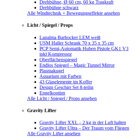
Drehbühne, Ø 60 cm, 60 kg Tragkraft
Drehbühne schwarz
Alle Windtechnik + Bewegungseffekte ansehen
Licht / Spiegel / Props
Lapalma Barhocker LEM weiß
USM Haller Schrank 70 x 35 x 35 cm
PCP Semi-Automatik Huben Pistole GK1 V3
inkl Kompressor
Oberflächenspiegel
Endlos Spiegel – Magic Tunnel Mirror
Plasmakugel
Aquarium mit Farben
43 Glaselemente im Koffer
Design Geschirr Set 8-teilig
Engelkostüm
Alle Licht / Spiegel / Props ansehen
Gravity Lifter
Gravity Lifter XXL – 2 kg in der Luft halten
Gravity Lifter Ultra – Der Traum vom Fliegen
Alle Gravity Lifter ansehen