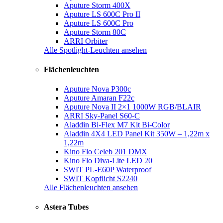
Aputure Storm 400X
Aputure LS 600C Pro II
Aputure LS 600C Pro
Aputure Storm 80C
ARRI Orbiter
Alle Spotlight-Leuchten ansehen
Flächenleuchten
Aputure Nova P300c
Aputure Amaran F22c
Aputure Nova II 2×1 1000W RGB/BLAIR
ARRI Sky-Panel S60-C
Aladdin Bi-Flex M7 Kit Bi-Color
Aladdin 4X4 LED Panel Kit 350W – 1,22m x
1,22m
Kino Flo Celeb 201 DMX
Kino Flo Diva-Lite LED 20
SWIT PL-E60P Waterproof
SWIT Kopflicht S2240
Alle Flächenleuchten ansehen
Astera Tubes