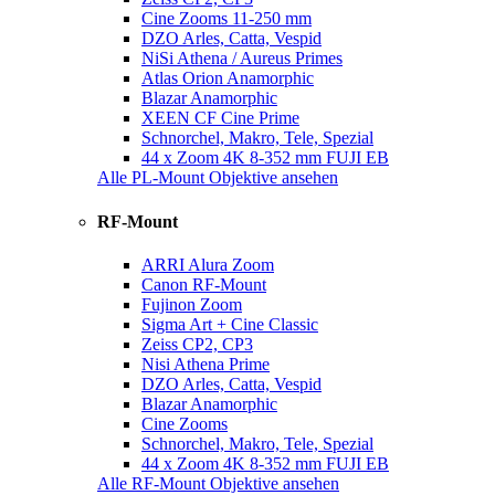
Cine Zooms 11-250 mm
DZO Arles, Catta, Vespid
NiSi Athena / Aureus Primes
Atlas Orion Anamorphic
Blazar Anamorphic
XEEN CF Cine Prime
Schnorchel, Makro, Tele, Spezial
44 x Zoom 4K 8-352 mm FUJI EB
Alle PL-Mount Objektive ansehen
RF-Mount
ARRI Alura Zoom
Canon RF-Mount
Fujinon Zoom
Sigma Art + Cine Classic
Zeiss CP2, CP3
Nisi Athena Prime
DZO Arles, Catta, Vespid
Blazar Anamorphic
Cine Zooms
Schnorchel, Makro, Tele, Spezial
44 x Zoom 4K 8-352 mm FUJI EB
Alle RF-Mount Objektive ansehen