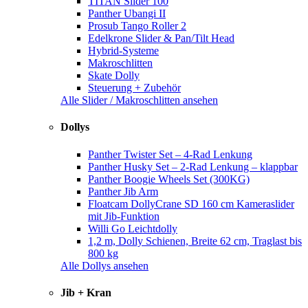
TITAN Slider 100
Panther Ubangi II
Prosub Tango Roller 2
Edelkrone Slider & Pan/Tilt Head
Hybrid-Systeme
Makroschlitten
Skate Dolly
Steuerung + Zubehör
Alle Slider / Makroschlitten ansehen
Dollys
Panther Twister Set – 4-Rad Lenkung
Panther Husky Set – 2-Rad Lenkung – klappbar
Panther Boogie Wheels Set (300KG)
Panther Jib Arm
Floatcam DollyCrane SD 160 cm Kameraslider
mit Jib-Funktion
Willi Go Leichtdolly
1,2 m, Dolly Schienen, Breite 62 cm, Traglast bis
800 kg
Alle Dollys ansehen
Jib + Kran