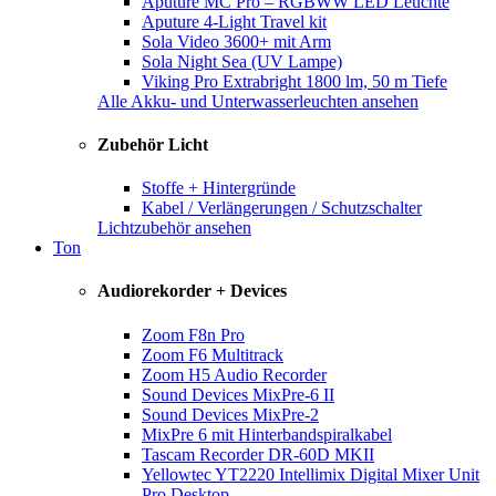
Aputure MC Pro – RGBWW LED Leuchte
Aputure 4-Light Travel kit
Sola Video 3600+ mit Arm
Sola Night Sea (UV Lampe)
Viking Pro Extrabright 1800 lm, 50 m Tiefe
Alle Akku- und Unterwasserleuchten ansehen
Zubehör Licht
Stoffe + Hintergründe
Kabel / Verlängerungen / Schutzschalter
Lichtzubehör ansehen
Ton
Audiorekorder + Devices
Zoom F8n Pro
Zoom F6 Multitrack
Zoom H5 Audio Recorder
Sound Devices MixPre-6 II
Sound Devices MixPre-2
MixPre 6 mit Hinterbandspiralkabel
Tascam Recorder DR-60D MKII
Yellowtec YT2220 Intellimix Digital Mixer Unit
Pro Desktop