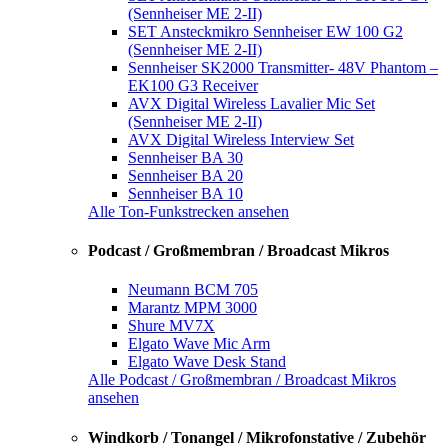
(Sennheiser ME 2-II)
SET Ansteckmikro Sennheiser EW 100 G2
(Sennheiser ME 2-II)
Sennheiser SK2000 Transmitter- 48V Phantom –
EK100 G3 Receiver
AVX Digital Wireless Lavalier Mic Set
(Sennheiser ME 2-II)
AVX Digital Wireless Interview Set
Sennheiser BA 30
Sennheiser BA 20
Sennheiser BA 10
Alle Ton-Funkstrecken ansehen
Podcast / Großmembran / Broadcast Mikros
Neumann BCM 705
Marantz MPM 3000
Shure MV7X
Elgato Wave Mic Arm
Elgato Wave Desk Stand
Alle Podcast / Großmembran / Broadcast Mikros
ansehen
Windkorb / Tonangel / Mikrofonstative / Zubehör