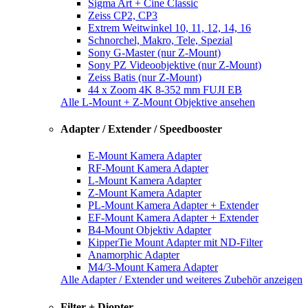
Sigma Art + Cine Classic
Zeiss CP2, CP3
Extrem Weitwinkel 10, 11, 12, 14, 16
Schnorchel, Makro, Tele, Spezial
Sony G-Master (nur Z-Mount)
Sony PZ Videoobjektive (nur Z-Mount)
Zeiss Batis (nur Z-Mount)
44 x Zoom 4K 8-352 mm FUJI EB
Alle L-Mount + Z-Mount Objektive ansehen
Adapter / Extender / Speedbooster
E-Mount Kamera Adapter
RF-Mount Kamera Adapter
L-Mount Kamera Adapter
Z-Mount Kamera Adapter
PL-Mount Kamera Adapter + Extender
EF-Mount Kamera Adapter + Extender
B4-Mount Objektiv Adapter
KipperTie Mount Adapter mit ND-Filter
Anamorphic Adapter
M4/3-Mount Kamera Adapter
Alle Adapter / Extender und weiteres Zubehör anzeigen
Filter + Diopter