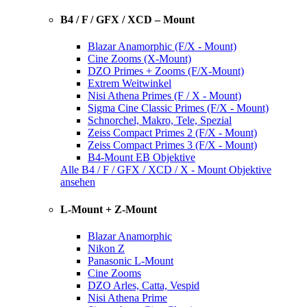
B4 / F / GFX / XCD – Mount
Blazar Anamorphic (F/X - Mount)
Cine Zooms (X-Mount)
DZO Primes + Zooms (F/X-Mount)
Extrem Weitwinkel
Nisi Athena Primes (F / X - Mount)
Sigma Cine Classic Primes (F/X - Mount)
Schnorchel, Makro, Tele, Spezial
Zeiss Compact Primes 2 (F/X - Mount)
Zeiss Compact Primes 3 (F/X - Mount)
B4-Mount EB Objektive
Alle B4 / F / GFX / XCD / X - Mount Objektive
ansehen
L-Mount + Z-Mount
Blazar Anamorphic
Nikon Z
Panasonic L-Mount
Cine Zooms
DZO Arles, Catta, Vespid
Nisi Athena Prime