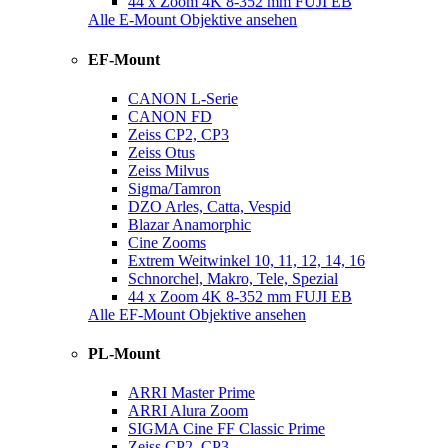
44 x Zoom 4K 8-352 mm FUJI EB
Alle E-Mount Objektive ansehen
EF-Mount
CANON L-Serie
CANON FD
Zeiss CP2, CP3
Zeiss Otus
Zeiss Milvus
Sigma/Tamron
DZO Arles, Catta, Vespid
Blazar Anamorphic
Cine Zooms
Extrem Weitwinkel 10, 11, 12, 14, 16
Schnorchel, Makro, Tele, Spezial
44 x Zoom 4K 8-352 mm FUJI EB
Alle EF-Mount Objektive ansehen
PL-Mount
ARRI Master Prime
ARRI Alura Zoom
SIGMA Cine FF Classic Prime
Zeiss CP2, CP3