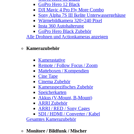
GoPro Hero 12 Black
DJI Mavic 4 Pro Fly More Combo
Sony Alpha 7S III Ikelite Unterwassergehäuse
Wärmebildkamera 320×240 Pixel
Insta 360 Autohalterung
GoPro Hero Black Zubehör
Alle Drohnen und Actionkameras anzeigen
Kamerazubehör
Kamerastative
Remote / Follow Focus / Zoom
Matteboxen / Kompendien
Cine Tape
Cinema Zubehör
Kameraspezifisches Zubehör
Speicherkarten
Akkus (V-Mount, B-Mount)
ARRI Zubehör
ARRI / RED / Sony Cages
SDI / HDMI / Converter / Kabel
Gesamtes Kamerazubehör
Monitore / Bildfunk / Mischer