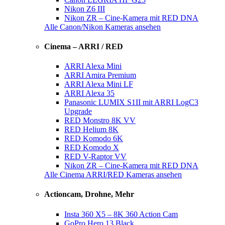
Nikon Z6 III
Nikon ZR – Cine-Kamera mit RED DNA
Alle Canon/Nikon Kameras ansehen
Cinema – ARRI / RED
ARRI Alexa Mini
ARRI Amira Premium
ARRI Alexa Mini LF
ARRI Alexa 35
Panasonic LUMIX S1II mit ARRI LogC3
Upgrade
RED Monstro 8K VV
RED Helium 8K
RED Komodo 6K
RED Komodo X
RED V-Raptor VV
Nikon ZR – Cine-Kamera mit RED DNA
Alle Cinema ARRI/RED Kameras ansehen
Actioncam, Drohne, Mehr
Insta 360 X5 – 8K 360 Action Cam
GoPro Hero 13 Black