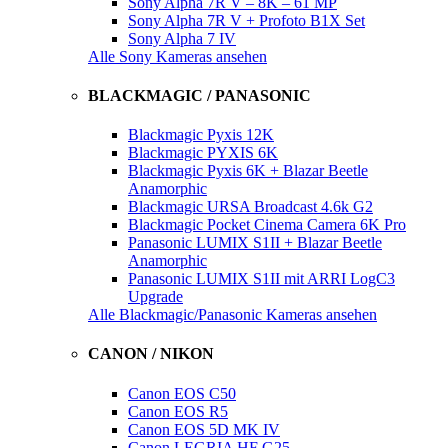
Sony Alpha 7R V – 8K – 61 MP
Sony Alpha 7R V + Profoto B1X Set
Sony Alpha 7 IV
Alle Sony Kameras ansehen
BLACKMAGIC / PANASONIC
Blackmagic Pyxis 12K
Blackmagic PYXIS 6K
Blackmagic Pyxis 6K + Blazar Beetle
Anamorphic
Blackmagic URSA Broadcast 4.6k G2
Blackmagic Pocket Cinema Camera 6K Pro
Panasonic LUMIX S1II + Blazar Beetle
Anamorphic
Panasonic LUMIX S1II mit ARRI LogC3
Upgrade
Alle Blackmagic/Panasonic Kameras ansehen
CANON / NIKON
Canon EOS C50
Canon EOS R5
Canon EOS 5D MK IV
Canon LEGRIA HF G25