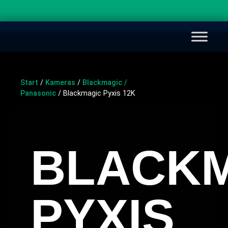
Start
/
Kameras
/
Blackmagic /
Panasonic
/ Blackmagic Pyxis 12K
BLACK
PYXIS