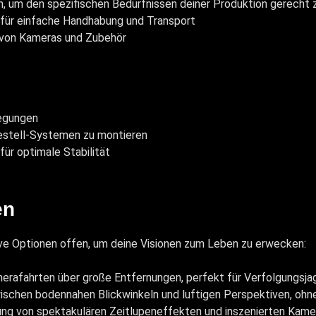
 um den spezifischen Bedürfnissen deiner Produktion gerecht 
für einfache Handhabung und Transport
hl von Kameras und Zubehör
wegungen
gestell-Systemen zu montieren
r optimale Stabilität
en
ive Optionen offen, um deine Visionen zum Leben zu erwecken:
erafahrten über große Entfernungen, perfekt für Verfolgungsj
chen bodennahen Blickwinkeln und luftigen Perspektiven, ohne 
gung von spektakulären Zeitlupeneffekten und inszenierten Ka