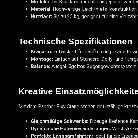
Module:
Der Kran kann modular angepasst werden,
Material:
Hochwertige Leichtmetallkonstruktion 
Nutzlast:
Bis zu 25 kg, geeignet für eine Vielza
Technische Spezifikationen
Kranarm:
Entwickelt für sanfte und präzise Be
Montage:
Einfach auf Standard-Dolly- und Fahr
Balance:
Ausgeklügeltes Gegengewichtssystem fü
Kreative Einsatzmöglichkeit
Mit dem Panther Pixy Crane stehen dir unzählige kreat
Gleichmäßige Schwenks:
Erzeuge fließende Kam
Dynamische Höhenveränderungen:
Wechsle zwis
Perfekte Langsamfahrten:
Ideal für die Erzeu