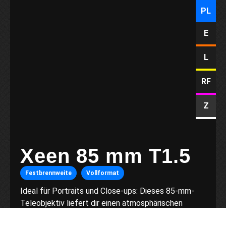
PL
E
L
RF
Z
Xeen 85 mm T1.5
Festbrennweite
Vollformat
Ideal für Portraits und Close-ups: Dieses 85-mm-
Teleobjektiv liefert dir einen atmosphärischen
Bildeindruck, bei dem dein Motiv wunderbar im