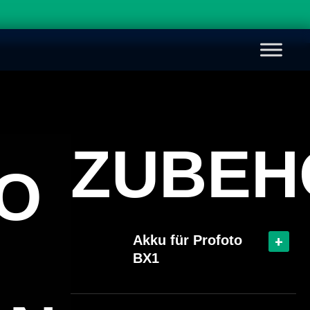
ZUBEH
O
Akku für Profoto
+
BX1