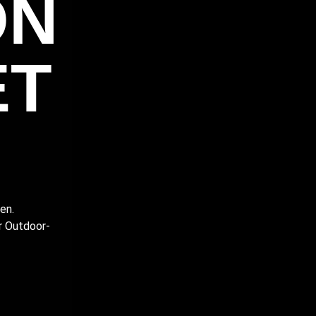
ON
ET
en.
ür Outdoor-