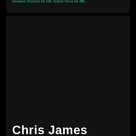
Usables-Studios ab 24h.
Außer Haus ab 48h.
Chris James