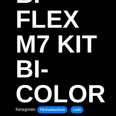
FLEX
M7 KIT
BI-
COLOR
Kategorien:
,
Flächenleuchten
Licht