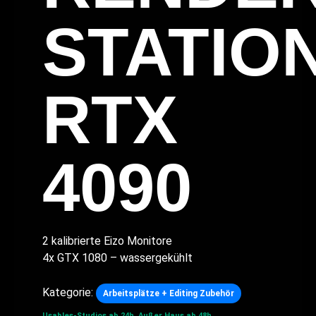
STATIO
RTX
4090
2 kalibrierte Eizo Monitore
4x GTX 1080 – wassergekühlt
Kategorie:
Arbeitsplätze + Editing Zubehör
Usables-Studios ab 24h.
Außer Haus ab 48h.