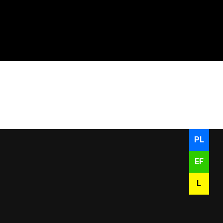
C / PANASO
PL
EF
L