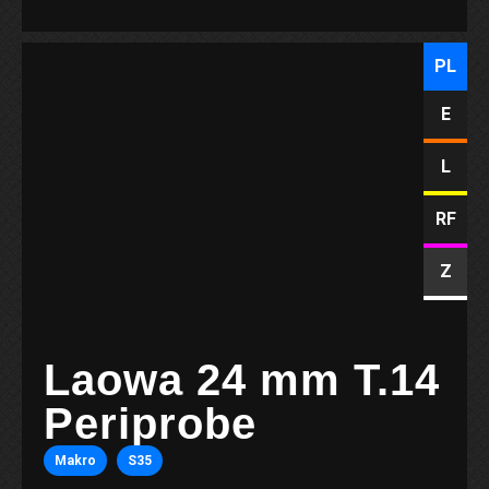
PL
E
L
RF
Z
Laowa 24 mm T.14
Periprobe
Makro
S35