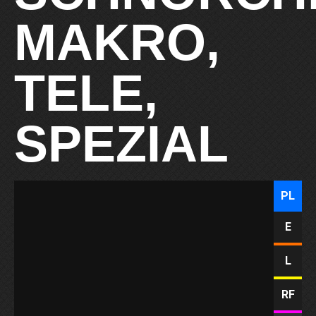
MAKRO,
TELE,
SPEZIAL
PL
E
L
RF