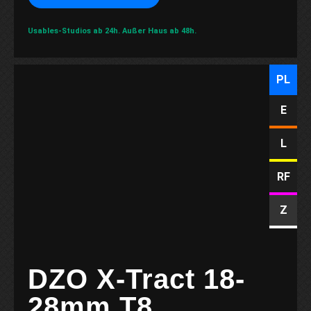
Usables-Studios ab 24h.
Außer Haus ab 48h.
PL
E
L
RF
Z
DZO X-Tract 18-
28mm T8