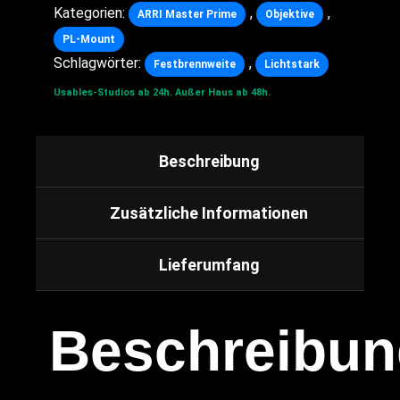
Kategorien:
,
,
ARRI Master Prime
Objektive
PL-Mount
Schlagwörter:
,
Festbrennweite
Lichtstark
Usables-Studios ab 24h.
Außer Haus ab 48h.
Beschreibung
Zusätzliche Informationen
Lieferumfang
Beschreibun