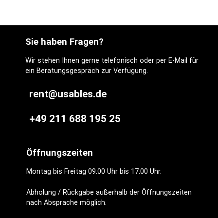
kreativen Makro-
Effekten den
letzten Schliff
verpassen?
Sie haben Fragen?
Dann ist das
VAXIS VFX
Wir stehen Ihnen gerne telefonisch oder per E-Mail für
114mm Diopter
ein Beratungsgespräch zur Verfügung.
Kit genau das
Richtige für dich.
rent@usables.de
+49 211 688 195 25
Öffnungszeiten
Montag bis Freitag 09.00 Uhr bis 17.00 Uhr.
Abholung / Rückgabe außerhalb der Öffnungszeiten
nach Absprache möglich.