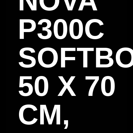
NOVA
P300C
SOFTBO
50 X 70
CM,