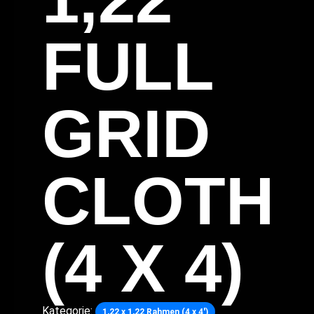
FULL
GRID
CLOTH
(4 X 4)
Kategorie:
1,22 x 1,22 Rahmen (4 x 4')