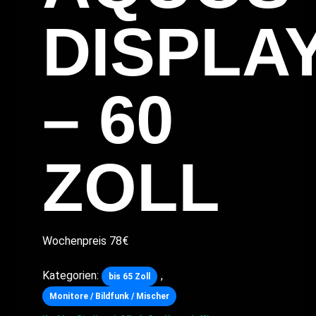
DISPLA
– 60
ZOLL
Wochenpreis 78€
Kategorien:
,
bis 65 Zoll
Monitore / Bildfunk / Mischer