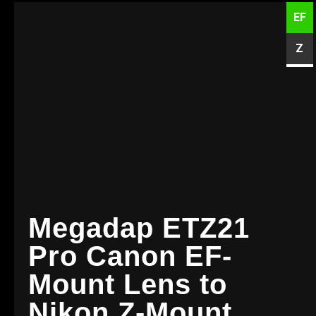
EF
Z
Megadap ETZ21
Pro Canon EF-
Mount Lens to
Nikon Z-Mount