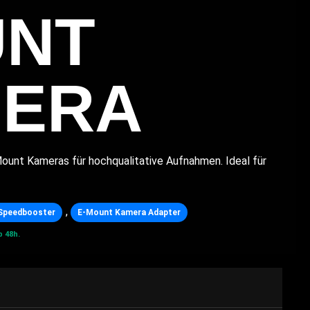
NT
ERA
ount Kameras für hochqualitative Aufnahmen. Ideal für
,
/Speedbooster
E-Mount Kamera Adapter
 48h.