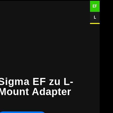
EF
L
Sigma EF zu L-
Mount Adapter