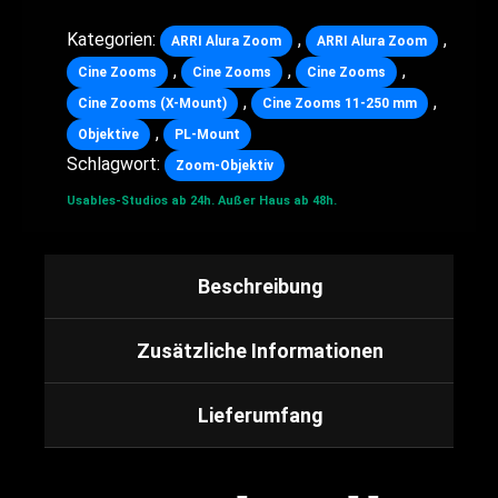
Kategorien:
,
,
ARRI Alura Zoom
ARRI Alura Zoom
,
,
,
Cine Zooms
Cine Zooms
Cine Zooms
,
,
Cine Zooms (X-Mount)
Cine Zooms 11-250 mm
,
Objektive
PL-Mount
Schlagwort:
Zoom-Objektiv
Usables-Studios ab 24h.
Außer Haus ab 48h.
Beschreibung
Zusätzliche Informationen
Lieferumfang