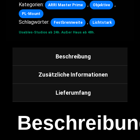
Kategorien:
,
,
ARRI Master Prime
Objektive
PL-Mount
Schlagwörter:
,
Festbrennweite
Lichtstark
Usables-Studios ab 24h.
Außer Haus ab 48h.
Beschreibung
Zusätzliche Informationen
Lieferumfang
Beschreibun