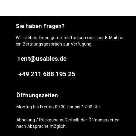
kreativen Makro-
Effekten den
letzten Schliff
verpassen?
Sie haben Fragen?
Dann ist das
VAXIS VFX
Wir stehen Ihnen gerne telefonisch oder per E-Mail für
114mm Diopter
ein Beratungsgespräch zur Verfügung.
Kit genau das
Richtige für dich.
rent@usables.de
+49 211 688 195 25
Öffnungszeiten
Montag bis Freitag 09.00 Uhr bis 17.00 Uhr.
Abholung / Rückgabe außerhalb der Öffnungszeiten
nach Absprache möglich.