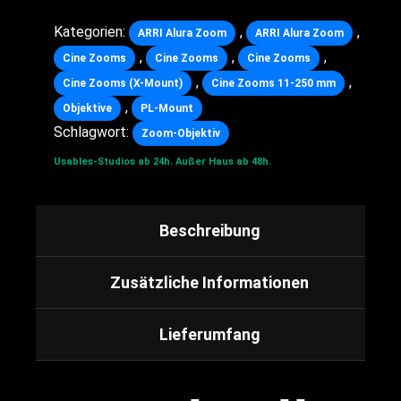
Kategorien:
,
,
ARRI Alura Zoom
ARRI Alura Zoom
,
,
,
Cine Zooms
Cine Zooms
Cine Zooms
,
,
Cine Zooms (X-Mount)
Cine Zooms 11-250 mm
,
Objektive
PL-Mount
Schlagwort:
Zoom-Objektiv
Usables-Studios ab 24h.
Außer Haus ab 48h.
Beschreibung
Zusätzliche Informationen
Lieferumfang