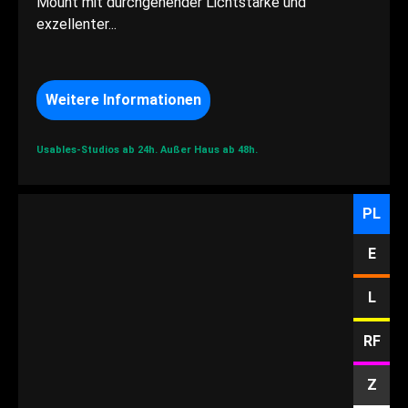
Mount mit durchgehender Lichtstärke und
exzellenter...
Weitere Informationen
Usables-Studios ab 24h.
Außer Haus ab 48h.
PL
E
L
RF
Z