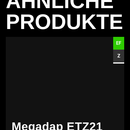
ÄHNLICHE
PRODUKTE
EF
Z
Megadap ETZ21