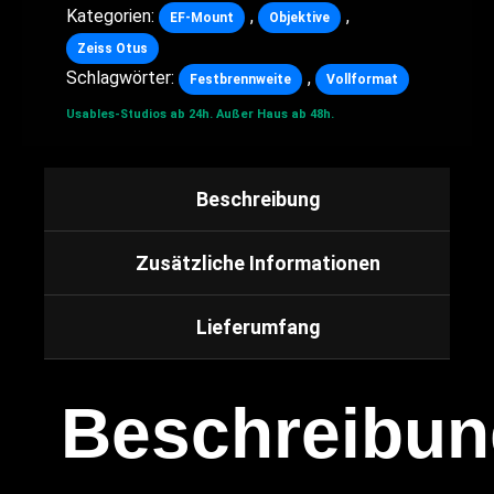
Kategorien:
,
,
EF-Mount
Objektive
Zeiss Otus
Schlagwörter:
,
Festbrennweite
Vollformat
Usables-Studios ab 24h.
Außer Haus ab 48h.
Beschreibung
Zusätzliche Informationen
Lieferumfang
Beschreibun