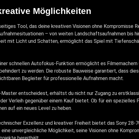
reative Möglichkeiten
seitiges Tool, das deine kreativen Visionen ohne Kompromisse R
n Aufnahmesituationen – von weiten Landschaftsaufnahmen bis hi
beit mit Licht und Schatten, ermöglicht das Spiel mit Tiefensc
ner schnellen Autofokus-Funktion ermöglicht es Filmemachern un
behindert zu werden. Die robuste Bauweise garantiert, dass die
zichtbaren Begleiter für professionelle Aufnahmen macht.
ster entscheidest, erhältst du nicht nur Zugang zu erstklassiger
ie der Verleih gegenüber einem Kauf bietet. Ob für ein spezielle
onen auf ein neues Level zu heben.
hnischer Exzellenz und kreativer Freiheit bietet das Sony 28-7
eine unvergleichliche Möglichkeit, seine Visionen ohne Komprom
rojekte bereithält.