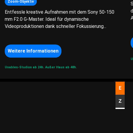
Zoom-Objektiv
S
d
Entfessle kreative Aufnahmen mit dem Sony 50-150
A
mm F2.0 G-Master. Ideal für dynamische
Videoproduktionen dank schneller Fokussierung...
Weitere Informationen
U
Usables-Studios ab 24h.
Außer Haus ab 48h.
E
Z