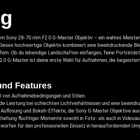
ng
dem Sony 28-70 mm F2.0 G-Master Objektiv – ein wahres Meisters
 Dieses hochwertige Objektiv kombiniert eine beeindruckende Bi
efern. Ob du lebendige Landschaften einfangen, feine Porträtde
 G-Master ist deine erste Wahl für Aufnahmen, die begeistern
und Features
hl von Aufnahmebedingungen und Stilen.
de Leistung bei schlechten Lichtverhältnissen und eine beeindr
 Auflösung und Bokeh-Effekte, die Sony G-Master Objektive aus
sthaltung flüchtiger Momente sowohl in Foto- als auch in Videoa
tworfen für den professionellen Einsatz in herausfordernden U