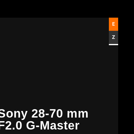
E
Z
Sony 28-70 mm
F2.0 G-Master