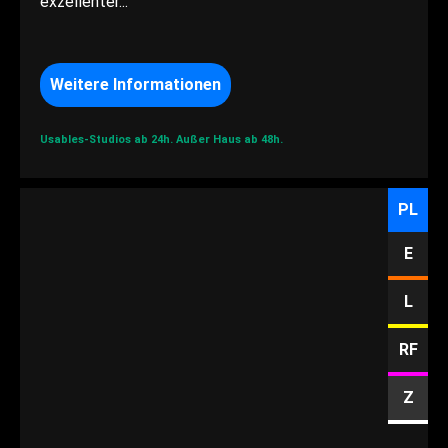
exzellenter...
Weitere Informationen
Usables-Studios ab 24h.
Außer Haus ab 48h.
PL
E
L
RF
Z