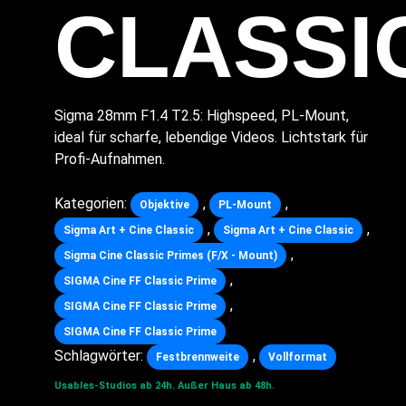
CLASSI
Sigma 28mm F1.4 T2.5: Highspeed, PL-Mount,
ideal für scharfe, lebendige Videos. Lichtstark für
Profi-Aufnahmen.
Kategorien:
,
,
Objektive
PL-Mount
,
,
Sigma Art + Cine Classic
Sigma Art + Cine Classic
,
Sigma Cine Classic Primes (F/X - Mount)
,
SIGMA Cine FF Classic Prime
,
SIGMA Cine FF Classic Prime
SIGMA Cine FF Classic Prime
Schlagwörter:
,
Festbrennweite
Vollformat
Usables-Studios ab 24h.
Außer Haus ab 48h.