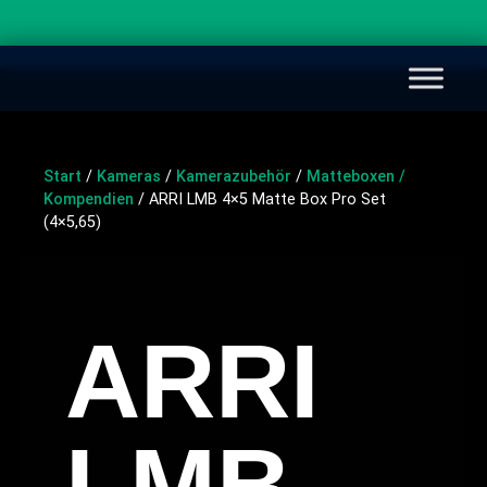
Start
/
Kameras
/
Kamerazubehör
/
Matteboxen /
Kompendien
/ ARRI LMB 4×5 Matte Box Pro Set
(4×5,65)
ARRI
LMB