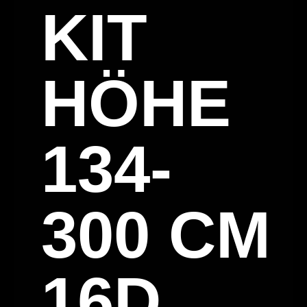
KIT
HÖHE
134-
300 CM
16D