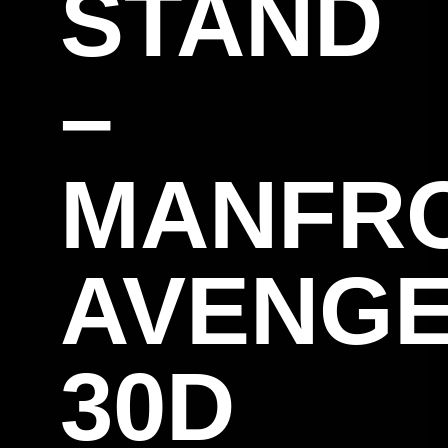
STAND
–
MANFR
AVENG
30D