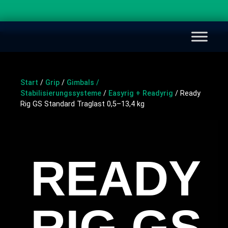
Start
/
Grip
/
Gimbals /
Stabilisierungssysteme
/
Easyrig + Readyrig
/ Ready
Rig GS Standard Traglast 0,5–13,4 kg
READY
RIG GS