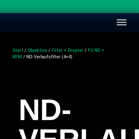
Start
/
Objektive
/
Filter + Diopter
/
FS ND +
BPM
/ ND-Verlaufsfilter (4×4)
ND-