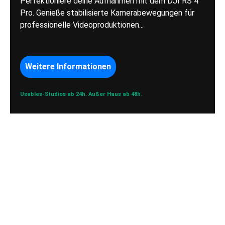
Perfektioniere deine Aufnahmen mit dem DJI RS 4
Pro. Genieße stabilisierte Kamerabewegungen für
professionelle Videoproduktionen...
Weitere Informationen
Usables-Studios ab 24h.
Außer Haus ab 48h.
DJI RS3 Pro
Gimbal / Traglast
4,5 kg
DJI RS3 Pro Gimbal: Perfekte Stabilisierung für
Videos bis 4,5 kg. Leicht, robust & vielseitig für