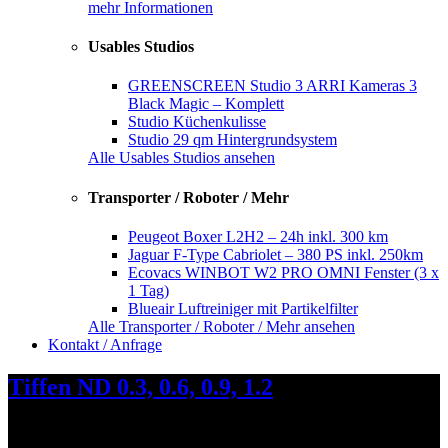
mehr Informationen
Usables Studios
GREENSCREEN Studio 3 ARRI Kameras 3
Black Magic – Komplett
Studio Küchenkulisse
Studio 29 qm Hintergrundsystem
Alle Usables Studios ansehen
Transporter / Roboter / Mehr
Peugeot Boxer L2H2 – 24h inkl. 300 km
Jaguar F-Type Cabriolet – 380 PS inkl. 250km
Ecovacs WINBOT W2 PRO OMNI Fenster (3 x
1 Tag)
Blueair Luftreiniger mit Partikelfilter
Alle Transporter / Roboter / Mehr ansehen
Kontakt / Anfrage
Tiffen ND 0.3, 0.6, 0.9, 1.2
Tiffen ND-Filter-Set für perfekte Belichtung bei Videoaufnahmen.
Inkl. 0.3, 0.6, 0.9, 1.2 für 4×5,65 Objektive...