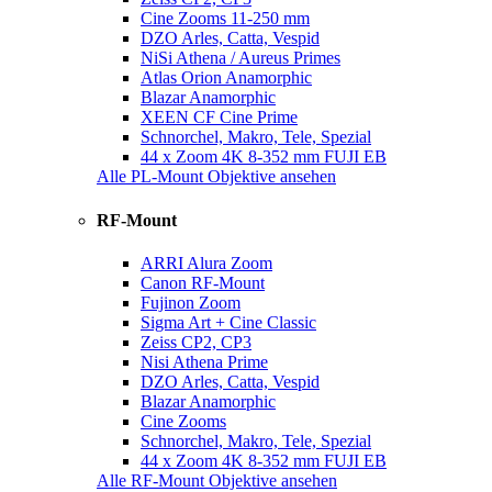
Cine Zooms 11-250 mm
DZO Arles, Catta, Vespid
NiSi Athena / Aureus Primes
Atlas Orion Anamorphic
Blazar Anamorphic
XEEN CF Cine Prime
Schnorchel, Makro, Tele, Spezial
44 x Zoom 4K 8-352 mm FUJI EB
Alle PL-Mount Objektive ansehen
RF-Mount
ARRI Alura Zoom
Canon RF-Mount
Fujinon Zoom
Sigma Art + Cine Classic
Zeiss CP2, CP3
Nisi Athena Prime
DZO Arles, Catta, Vespid
Blazar Anamorphic
Cine Zooms
Schnorchel, Makro, Tele, Spezial
44 x Zoom 4K 8-352 mm FUJI EB
Alle RF-Mount Objektive ansehen