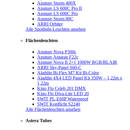
Aputure Storm 400X
Aputure LS 600C Pro II
Aputure LS 600C Pro
Aputure Storm 80C
ARRI Orbiter
Alle Spotlight-Leuchten ansehen
Flächenleuchten
Aputure Nova P300c
Aputure Amaran F22c
Aputure Nova II 2×1 1000W RGB/BLAIR
ARRI Sky-Panel S60-C
Aladdin Bi-Flex M7 Kit Bi-Color
Aladdin 4X4 LED Panel Kit 350W – 1,22m x
1,22m
Kino Flo Celeb 201 DMX
Kino Flo Diva-Lite LED 20
SWIT PL-E60P Waterproof
SWIT Kopflicht S2240
Alle Flächenleuchten ansehen
Astera Tubes