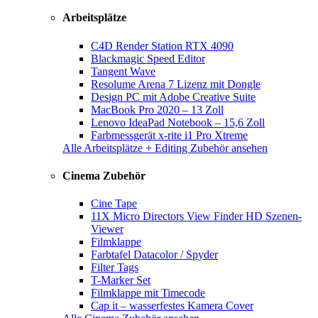
Arbeitsplätze
C4D Render Station RTX 4090
Blackmagic Speed Editor
Tangent Wave
Resolume Arena 7 Lizenz mit Dongle
Design PC mit Adobe Creative Suite
MacBook Pro 2020 – 13 Zoll
Lenovo IdeaPad Notebook – 15,6 Zoll
Farbmessgerät x-rite i1 Pro Xtreme
Alle Arbeitsplätze + Editing Zubehör ansehen
Cinema Zubehör
Cine Tape
11X Micro Directors View Finder HD Szenen-
Viewer
Filmklappe
Farbtafel Datacolor / Spyder
Filter Tags
T-Marker Set
Filmklappe mit Timecode
Cap it – wasserfestes Kamera Cover