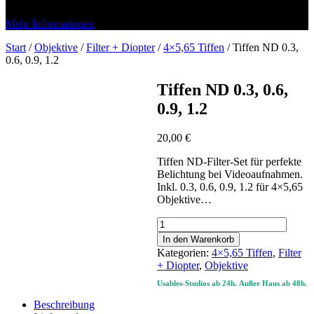
Mehr Informationen
Start
/
Objektive
/
Filter + Diopter
/
4×5,65 Tiffen
/ Tiffen ND 0.3,
0.6, 0.9, 1.2
Tiffen ND 0.3, 0.6,
0.9, 1.2
20,00
€
Tiffen ND-Filter-Set für perfekte
Belichtung bei Videoaufnahmen.
Inkl. 0.3, 0.6, 0.9, 1.2 für 4×5,65
Objektive…
Tiffen
ND
In den Warenkorb
0.3,
Kategorien:
4×5,65 Tiffen
,
Filter
0.6,
+ Diopter
,
Objektive
0.9,
Usables-Studios ab 24h.
Außer Haus ab 48h.
1.2
Menge
Beschreibung