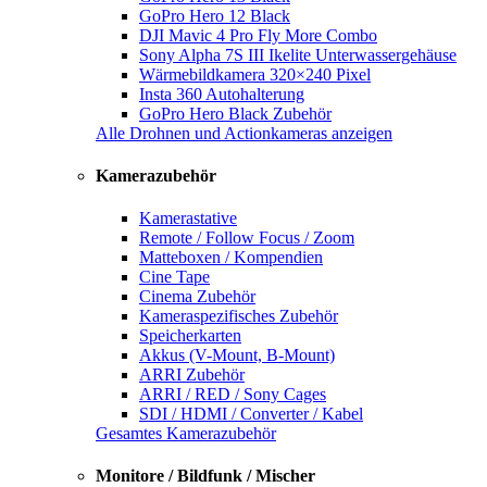
GoPro Hero 12 Black
DJI Mavic 4 Pro Fly More Combo
Sony Alpha 7S III Ikelite Unterwassergehäuse
Wärmebildkamera 320×240 Pixel
Insta 360 Autohalterung
GoPro Hero Black Zubehör
Alle Drohnen und Actionkameras anzeigen
Kamerazubehör
Kamerastative
Remote / Follow Focus / Zoom
Matteboxen / Kompendien
Cine Tape
Cinema Zubehör
Kameraspezifisches Zubehör
Speicherkarten
Akkus (V-Mount, B-Mount)
ARRI Zubehör
ARRI / RED / Sony Cages
SDI / HDMI / Converter / Kabel
Gesamtes Kamerazubehör
Monitore / Bildfunk / Mischer