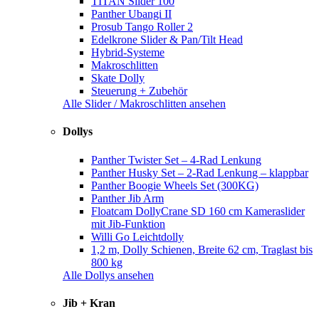
TITAN Slider 100
Panther Ubangi II
Prosub Tango Roller 2
Edelkrone Slider & Pan/Tilt Head
Hybrid-Systeme
Makroschlitten
Skate Dolly
Steuerung + Zubehör
Alle Slider / Makroschlitten ansehen
Dollys
Panther Twister Set – 4-Rad Lenkung
Panther Husky Set – 2-Rad Lenkung – klappbar
Panther Boogie Wheels Set (300KG)
Panther Jib Arm
Floatcam DollyCrane SD 160 cm Kameraslider
mit Jib-Funktion
Willi Go Leichtdolly
1,2 m, Dolly Schienen, Breite 62 cm, Traglast bis
800 kg
Alle Dollys ansehen
Jib + Kran