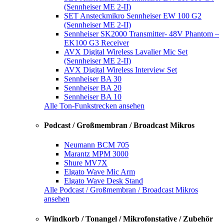
(Sennheiser ME 2-II)
SET Ansteckmikro Sennheiser EW 100 G2
(Sennheiser ME 2-II)
Sennheiser SK2000 Transmitter- 48V Phantom –
EK100 G3 Receiver
AVX Digital Wireless Lavalier Mic Set
(Sennheiser ME 2-II)
AVX Digital Wireless Interview Set
Sennheiser BA 30
Sennheiser BA 20
Sennheiser BA 10
Alle Ton-Funkstrecken ansehen
Podcast / Großmembran / Broadcast Mikros
Neumann BCM 705
Marantz MPM 3000
Shure MV7X
Elgato Wave Mic Arm
Elgato Wave Desk Stand
Alle Podcast / Großmembran / Broadcast Mikros
ansehen
Windkorb / Tonangel / Mikrofonstative / Zubehör