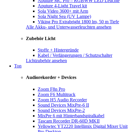
Aputure MC Pro – RGBWW LED Leuchte
Aputure 4-Light Travel kit
Sola Video 3600+ mit Arm
Sola Night Sea (UV Lampe)
Viking Pro Extrabright 1800 lm, 50 m Tiefe
Alle Akku- und Unterwasserleuchten ansehen
Zubehör Licht
Stoffe + Hintergründe
Kabel / Verlängerungen / Schutzschalter
Lichtzubehör ansehen
Ton
Audiorekorder + Devices
Zoom F8n Pro
Zoom F6 Multitrack
Zoom H5 Audio Recorder
Sound Devices MixPre-6 II
Sound Devices MixPre-2
MixPre 6 mit Hinterbandspiralkabel
Tascam Recorder DR-60D MKII
Yellowtec YT2220 Intellimix Digital Mixer Unit
Pro Desktop