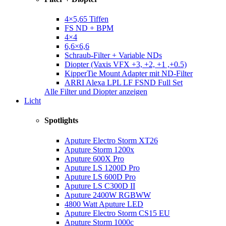
4×5,65 Tiffen
FS ND + BPM
4×4
6,6×6,6
Schraub-Filter + Variable NDs
Diopter (Vaxis VFX +3, +2, +1 ,+0.5)
KipperTie Mount Adapter mit ND-Filter
ARRI Alexa LPL LF FSND Full Set
Alle Filter und Diopter anzeigen
Licht
Spotlights
Aputure Electro Storm XT26
Aputure Storm 1200x
Aputure 600X Pro
Aputure LS 1200D Pro
Aputure LS 600D Pro
Aputure LS C300D II
Aputure 2400W RGBWW
4800 Watt Aputure LED
Aputure Electro Storm CS15 EU
Aputure Storm 1000c