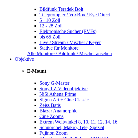
Bildfunk Teradek Bolt
Teleprompter / VoxBox / Eye Direct
5 - 10 Zoll
12 - 28 Zoll
Elektronische Sucher (EVFs)
bis 65 Zoll
Live / Stream / Mischer / Keyer
Stative für Monitore
Alle Monitore / Bildfunk / Mischer ansehen
Objektive
E-Mount
Sony G-Master
Sony PZ Videoobjektive
NiSi Athena Prime
Sigma Art + Cine Classic
Zeiss Batis
Blazar Anamorphic
Cine Zooms
Extrem Weitwinkel 8, 10, 11, 12, 14, 16
Schnorchel, Makro, Tele, Spezial
Fujinon Zoom