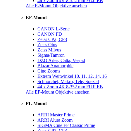
44 x Zoom 4K 8-352 mm FUJI EB
Alle E-Mount Objektive ansehen
EF-Mount
CANON L-Serie
CANON FD
Zeiss CP2, CP3
Zeiss Otus
Zeiss Milvus
Sigma/Tamron
DZO Arles, Catta, Vespid
Blazar Anamorphic
Cine Zooms
Extrem Weitwinkel 10, 11, 12, 14, 16
Schnorchel, Makro, Tele, Spezial
44 x Zoom 4K 8-352 mm FUJI EB
Alle EF-Mount Objektive ansehen
PL-Mount
ARRI Master Prime
ARRI Alura Zoom
SIGMA Cine FF Classic Prime
Zeiss CP2, CP3