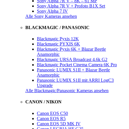
Sony Alpha 7R V – 8K – 61 MP
Sony Alpha 7R V + Profoto B1X Set
Sony Alpha 7 IV
Alle Sony Kameras ansehen
BLACKMAGIC / PANASONIC
Blackmagic Pyxis 12K
Blackmagic PYXIS 6K
Blackmagic Pyxis 6K + Blazar Beetle
Anamorphic
Blackmagic URSA Broadcast 4.6k G2
Blackmagic Pocket Cinema Camera 6K Pro
Panasonic LUMIX S1II + Blazar Beetle
Anamorphic
Panasonic LUMIX S1II mit ARRI LogC3
Upgrade
Alle Blackmagic/Panasonic Kameras ansehen
CANON / NIKON
Canon EOS C50
Canon EOS R5
Canon EOS 5D MK IV
Canon LEGRIA HF G25