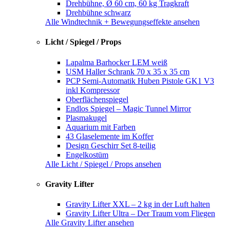
Drehbühne, Ø 60 cm, 60 kg Tragkraft
Drehbühne schwarz
Alle Windtechnik + Bewegungseffekte ansehen
Licht / Spiegel / Props
Lapalma Barhocker LEM weiß
USM Haller Schrank 70 x 35 x 35 cm
PCP Semi-Automatik Huben Pistole GK1 V3
inkl Kompressor
Oberflächenspiegel
Endlos Spiegel – Magic Tunnel Mirror
Plasmakugel
Aquarium mit Farben
43 Glaselemente im Koffer
Design Geschirr Set 8-teilig
Engelkostüm
Alle Licht / Spiegel / Props ansehen
Gravity Lifter
Gravity Lifter XXL – 2 kg in der Luft halten
Gravity Lifter Ultra – Der Traum vom Fliegen
Alle Gravity Lifter ansehen