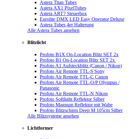
Astera Titan Tubes
Astera AX1 PixelTubes
Astera ART7 Steuerbox
Eurolite DMX LED Easy Operator Deluxe
Astera Tubes 4er Halterung
Alle Astera Tubes ansehen
Blitzlicht
Profoto B1X On-Location Blitz SET 2x
Profoto B1 On-Location Blitz SET 2x
Profoto A1 Aufsteckblitz (Canon / Nikon)
Profoto Air Remote TTL-S Sony
Profoto Air Remote TTL-C Canon
Profoto Air Remote TTL-O/P Olympus /
Panasonic
Profoto Air Remote TTL-N Nikon
Profoto Softlight Reflektor Silber
Profoto Magnum Reflektor mit Wabe
Profoto Blitzschirm Deep M 105cm Silber
Alle Blitzsysteme ansehen
Lichtformer