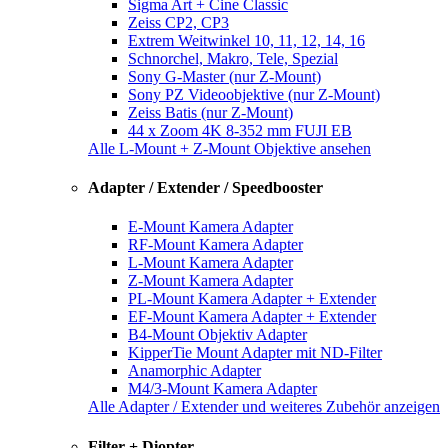
Sigma Art + Cine Classic
Zeiss CP2, CP3
Extrem Weitwinkel 10, 11, 12, 14, 16
Schnorchel, Makro, Tele, Spezial
Sony G-Master (nur Z-Mount)
Sony PZ Videoobjektive (nur Z-Mount)
Zeiss Batis (nur Z-Mount)
44 x Zoom 4K 8-352 mm FUJI EB
Alle L-Mount + Z-Mount Objektive ansehen
Adapter / Extender / Speedbooster
E-Mount Kamera Adapter
RF-Mount Kamera Adapter
L-Mount Kamera Adapter
Z-Mount Kamera Adapter
PL-Mount Kamera Adapter + Extender
EF-Mount Kamera Adapter + Extender
B4-Mount Objektiv Adapter
KipperTie Mount Adapter mit ND-Filter
Anamorphic Adapter
M4/3-Mount Kamera Adapter
Alle Adapter / Extender und weiteres Zubehör anzeigen
Filter + Diopter