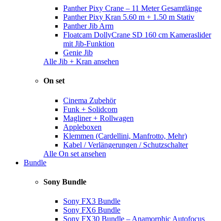
Panther Pixy Crane – 11 Meter Gesamtlänge
Panther Pixy Kran 5.60 m + 1.50 m Stativ
Panther Jib Arm
Floatcam DollyCrane SD 160 cm Kameraslider
mit Jib-Funktion
Genie Jib
Alle Jib + Kran ansehen
On set
Cinema Zubehör
Funk + Solidcom
Magliner + Rollwagen
Appleboxen
Klemmen (Cardellini, Manfrotto, Mehr)
Kabel / Verlängerungen / Schutzschalter
Alle On set ansehen
Bundle
Sony Bundle
Sony FX3 Bundle
Sony FX6 Bundle
Sony FX30 Bundle – Anamorphic Autofocus