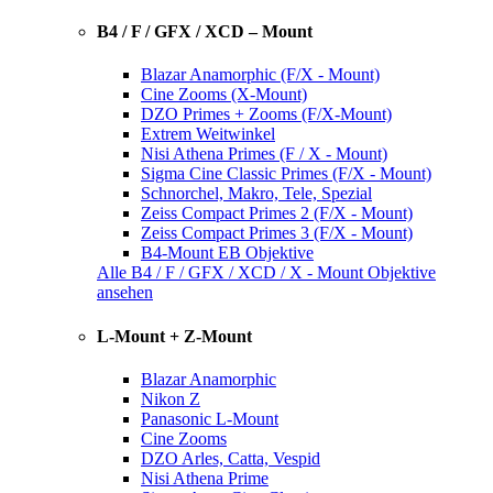
B4 / F / GFX / XCD – Mount
Blazar Anamorphic (F/X - Mount)
Cine Zooms (X-Mount)
DZO Primes + Zooms (F/X-Mount)
Extrem Weitwinkel
Nisi Athena Primes (F / X - Mount)
Sigma Cine Classic Primes (F/X - Mount)
Schnorchel, Makro, Tele, Spezial
Zeiss Compact Primes 2 (F/X - Mount)
Zeiss Compact Primes 3 (F/X - Mount)
B4-Mount EB Objektive
Alle B4 / F / GFX / XCD / X - Mount Objektive
ansehen
L-Mount + Z-Mount
Blazar Anamorphic
Nikon Z
Panasonic L-Mount
Cine Zooms
DZO Arles, Catta, Vespid
Nisi Athena Prime