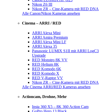
Nikon Z6 III
Nikon ZR – Cine-Kamera mit RED DNA
Alle Canon/Nikon Kameras ansehen
Cinema – ARRI / RED
ARRI Alexa Mini
ARRI Amira Premium
ARRI Alexa Mini LF
ARRI Alexa 35
Panasonic LUMIX S1II mit ARRI LogC3
Upgrade
RED Monstro 8K VV
RED Helium 8K
RED Komodo 6K
RED Komodo X
RED V-Raptor VV
Nikon ZR – Cine-Kamera mit RED DNA
Alle Cinema ARRI/RED Kameras ansehen
Actioncam, Drohne, Mehr
Insta 360 X5 – 8K 360 Action Cam
GoPro Hero 13 Black